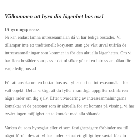
Välkommen att hyra din lägenhet hos oss!
Uthyrningsprocess
Ni kan endast lämna intresseanmälan då vi har lediga bostäder. Vi
tillämpar inte ett traditionellt kösystem utan gör vårt urval utifrån de
intresseanmälningar som kommer in för den aktuella lägenheten. Om vi
har flera bostäder som passar det ni söker gör ni en intresseanmälan för
varje ledig bostad.
För att ansöka om en bostad hos oss fyller du i en intresseanmälan för
valt objekt. Det är viktigt att du fyller i samtliga uppgifter och skriver
några rader om dig själv. Efter utvärdering av intresseanmälningarna
kontaktar vi de personer som är aktuella för att komma på visning, vi har
tyvärr ingen möjlighet att ta kontakt med alla sökande.
Varken du som hyresgäst eller vi som fastighetsägare förbinder oss till
något förrän dess att vi har undertecknat ett giltigt hyresavtal för din