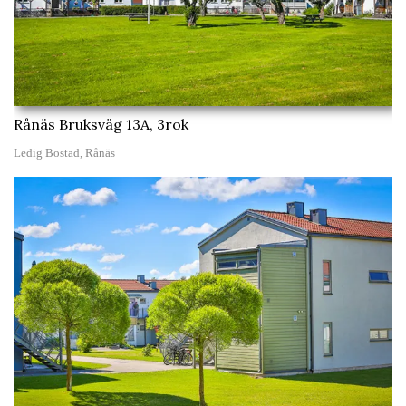
Rånäs Bruksväg 13A, 3rok
Ledig Bostad, Rånäs