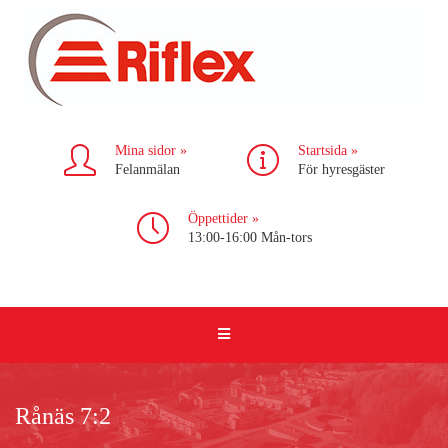
Mina sidor »
Startsida »
Felanmälan
För hyresgäster
Öppettider »
13:00-16:00 Mån-tors
Rånäs 7:2