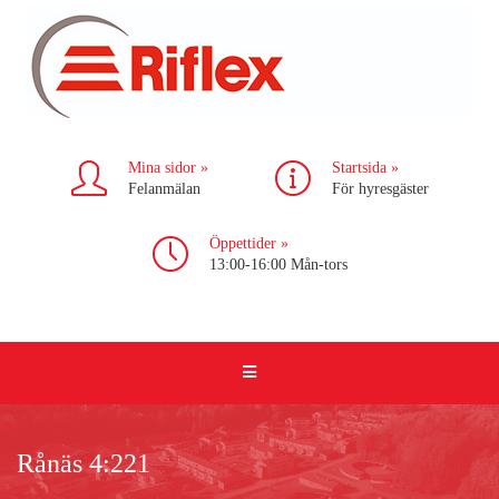
Mina sidor »
Startsida »
Felanmälan
För hyresgäster
Öppettider »
13:00-16:00 Mån-tors
Rånäs 4:221