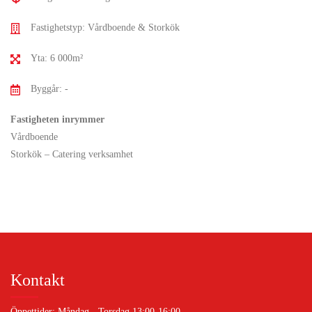
Fastighetstyp: Vårdboende & Storkök
Yta: 6 000m²
Byggår: -
Fastigheten inrymmer
Vårdboende
Storkök – Catering verksamhet
Kontakt
Öppettider: Måndag - Torsdag 13:00-16:00