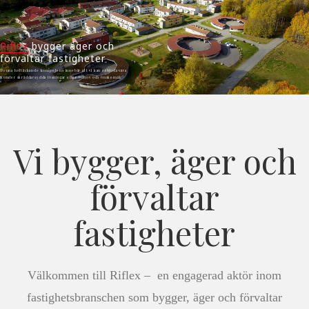
Riflex
bygger äger och
förvaltar fastigheter
Denna heltäckande kompetens innebär att vi kan erbjuda våra
kunder skräddarsydda lösningar efter behov och önskemål.
Vi bygger, äger och
förvaltar
fastigheter
Välkommen till Riflex – en engagerad aktör inom
fastighetsbranschen som bygger, äger och förvaltar